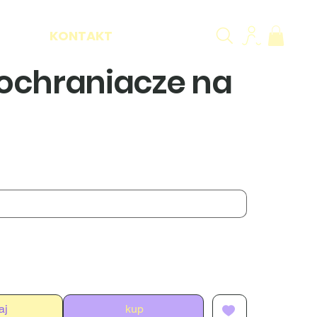
KONTAKT
 ochraniacze na
aj
kup