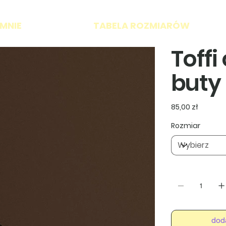
 MNIE
TABELA ROZMIARÓW
Toffi
buty
Cena
85,00 zł
Rozmiar
dod