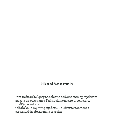
kilka słów o mnie
Ewa Bednarska łączy wieloletnie doświadczenie projektowe
z pasją do pole dance. Każdy element stroju powstajez
myślą o komforcie
i dbałością o najmniejszy detal. To ubrania tworzone z
sercem, które dotrzymają ci kroku